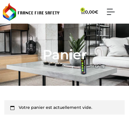
0
0,00
€
Liquide d’extinc
Spray extincte
Panier
Votre panier est actuellement vide.