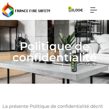
0
0,00
€
Liquide d’extinc
Spray extincte
Politique de
confidentialité
La présente Politique de confidentialité décrit