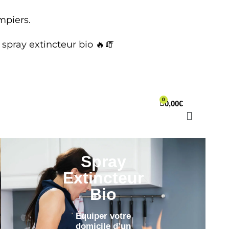
mpiers.
spray extincteur bio 🔥🧯