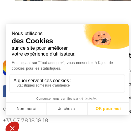
Informa
Mentions léga
Politique de c
Conditions gé
contact@france-fire-safety.fr
Politique de
+33 07 78 18 18 18